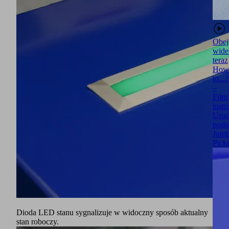
Obej
wide
teraz
How
to...?
–
Film
inst
Uruc
podn
Jumb
Pick
Dioda LED stanu sygnalizuje w widoczny sposób aktualny
stan roboczy.