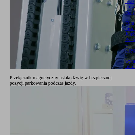
teraz
How
to...?
–
Film
inst
Jumb
Pick
–
Czys
/
wym
filtr
Przełącznik magnetyczny ustala dźwig w bezpiecznej
pozycji parkowania podczas jazdy.