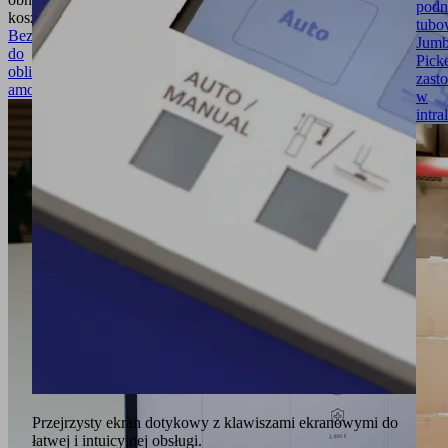
podn
kosztów!
tubo
Bezpośrednio
Jumb
do
Pick
obliczenia
zast
amortyzacji
w
intra
Przejrzysty ekran dotykowy z klawiszami ekranowymi do
łatwej i intuicyjnej obsługi.