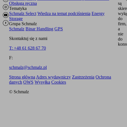
Obsługa ręczna
są
Tematyka
skie
Schmalz Select
Wiedza na temat podciśnienia
Energy
wyłą
Storage
do
Grupa Schmalz
firm,
Schmalz
Binar Handling
GPS
a
nie
Skontaktuj się z nami
do
kons
T: +48 61 628 67 70
F:
schmalz@schmalz.pl
Strona główna
Adres wydawniczy
Zastrzeżenia
Ochrona
danych
OWS
Wysyłka
Cookies
© Schmalz