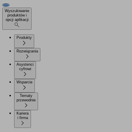
Wyszukiwanie
produktów i
opcji aplikacji
Produkty
Rozwiązania
Asystenci
cyfrowi
Wsparcie
Tematy
przewodnie
Kariera
i firma