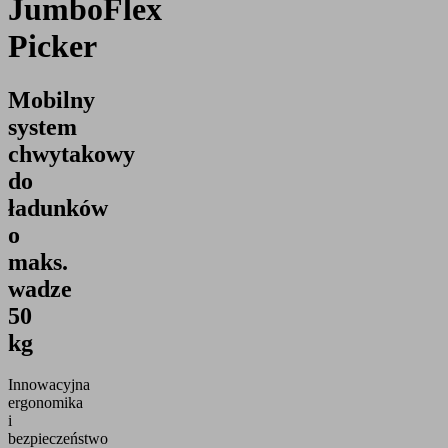
JumboFlex
Picker
Mobilny
system
chwytakowy
do
ładunków
o
maks.
wadze
50
kg
Innowacyjna
ergonomika
i
bezpieczeństwo