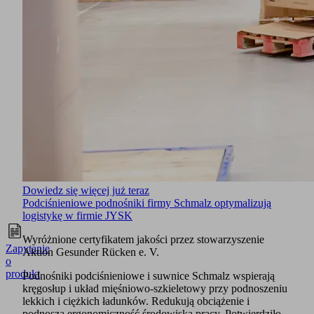
Dowiedz się więcej już teraz
Podciśnieniowe podnośniki firmy Schmalz optymalizują
logistykę w firmie JYSK
Wyróżnione certyfikatem jakości przez stowarzyszenie
Zapytanie
Aktion Gesunder Rücken e. V.
o
produkt
Podnośniki podciśnieniowe i suwnice Schmalz wspierają
kręgosłup i układ mięśniowo-szkieletowy przy podnoszeniu
lekkich i ciężkich ładunków. Redukują obciążenie i
podnoszą ergonomiczność środowiska pracy. Potwierdziło