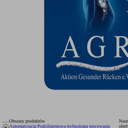
Obszary produktów
Nasz
Automatyzacja
Podciśnieniowa technologia mocowania
ofert