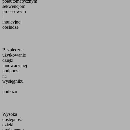
półautomatycznym
sekwencjom
procesowym
i
intuicyjnej
obsłudze
Bezpieczne
użytkowanie
dzięki
innowacyjnej
podporze
na
wysięgniku
i
podłożu
Wysoka
dostępność
dzięki
wydajnemu