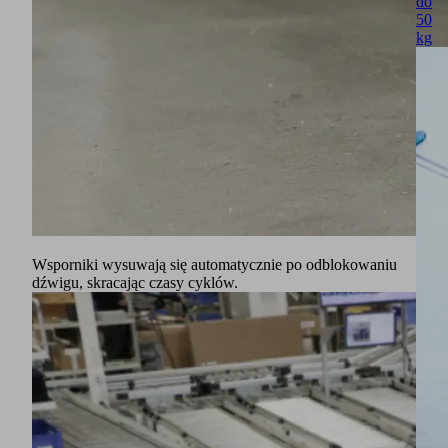
do
50
kg
Wsporniki wysuwają się automatycznie po odblokowaniu
dźwigu, skracając czasy cyklów.