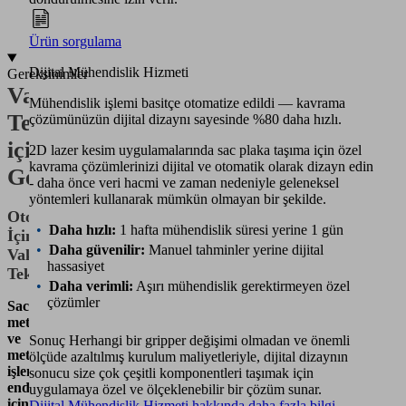
Ürün sorgulama
Dijital Mühendislik Hizmeti
Gereksinimler
Vakum
Mühendislik işlemi basitçe otomatize edildi — kavrama
Teknolojisi
çözümünüzün dijital dizaynı sayesinde %80 daha hızlı.
için
2D lazer kesim uygulamalarında sac plaka taşıma için özel
kavrama çözümlerinizi dijital ve otomatik olarak dizayn edin
Gereklilikler
- daha önce veri hacmi ve zaman nedeniyle geleneksel
yöntemleri kullanarak mümkün olmayan bir şekilde.
Otomasyon
Daha hızlı:
1 hafta mühendislik süresi yerine 1 gün
İçin
Daha güvenilir:
Manuel tahminler yerine dijital
Vakum
hassasiyet
Teknolojisi
Daha verimli:
Aşırı mühendislik gerektirmeyen özel
çözümler
Sac
metal
ve
Sonuç Herhangi bir gripper değişimi olmadan ve önemli
metal
ölçüde azaltılmış kurulum maliyetleriyle, dijital dizaynın
işleme
sonucu size çok çeşitli komponentleri taşımak için
endüstrisi
uygulamaya özel ve ölçeklenebilir bir çözüm sunar.
için
Dijital Mühendislik Hizmeti hakkında daha fazla bilgi