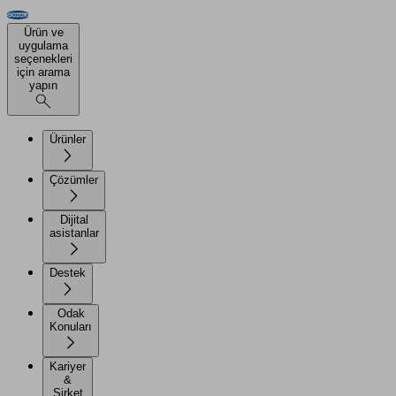
Ürün ve
uygulama
seçenekleri
için arama
yapın
Ürünler
Çözümler
Dijital
asistanlar
Destek
Odak
Konuları
Kariyer
&
Şirket