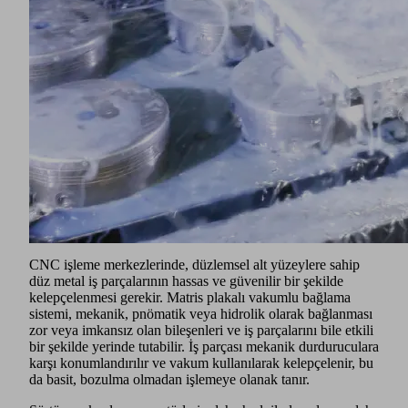
Schmalz, metal ve sac metallerin taşınması için endüstrinin
gereksinimlerini ideal şekilde karşılayan vantuzlar
geliştirmiştir. Vantuz malzemeleri, yağlı veya sıcak
yüzeylerde bile uzun bir hizmet ömrü sağlarken, optimize
edilmiş şekil, dinamik işlemler sırasında dışbükey ve içbükey
bileşenlerin kavranmasına ve kesme kuvvetlerinin
emilmesine izin verir.
Schmalz ayrıca döngü sürelerini en aza indirmek için özel
vakum jeneratörleri de sunmaktadır. Kompakt ejektörler
SXMPi ayrıca enerji ve proses kontrolü için kapsamlı
fonksiyonlara sahiptir.
Vakumlu Bağlama Teknolojisi
CNC işleme merkezlerinde, düzlemsel alt yüzeylere sahip
düz metal iş parçalarının hassas ve güvenilir bir şekilde
kelepçelenmesi gerekir. Matris plakalı vakumlu bağlama
sistemi, mekanik, pnömatik veya hidrolik olarak bağlanması
zor veya imkansız olan bileşenleri ve iş parçalarını bile etkili
bir şekilde yerinde tutabilir. İş parçası mekanik durduruculara
karşı konumlandırılır ve vakum kullanılarak kelepçelenir, bu
da basit, bozulma olmadan işlemeye olanak tanır.