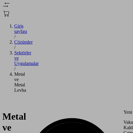
Giriş
sayfası
/
Çözümler
/
Sektörler
ve
Uygulamalar
/
Metal
ve
Metal
Levha
Yeni
Metal
Vak
ve
Kaldı
Grips