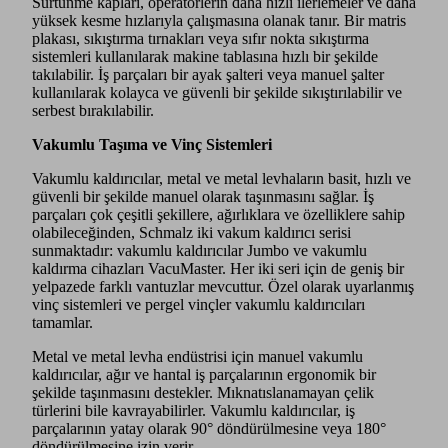
Sürtünme kapları, operatörlerin daha hızlı ilerlemeler ve daha
yüksek kesme hızlarıyla çalışmasına olanak tanır. Bir matris
plakası, sıkıştırma tırnakları veya sıfır nokta sıkıştırma
sistemleri kullanılarak makine tablasına hızlı bir şekilde
takılabilir. İş parçaları bir ayak şalteri veya manuel şalter
kullanılarak kolayca ve güvenli bir şekilde sıkıştırılabilir ve
serbest bırakılabilir.
Vakumlu Taşıma ve Vinç Sistemleri
Vakumlu kaldırıcılar, metal ve metal levhaların basit, hızlı ve
güvenli bir şekilde manuel olarak taşınmasını sağlar. İş
parçaları çok çeşitli şekillere, ağırlıklara ve özelliklere sahip
olabileceğinden, Schmalz iki vakum kaldırıcı serisi
sunmaktadır: vakumlu kaldırıcılar Jumbo ve vakumlu
kaldırma cihazları VacuMaster. Her iki seri için de geniş bir
yelpazede farklı vantuzlar mevcuttur. Özel olarak uyarlanmış
vinç sistemleri ve pergel vinçler vakumlu kaldırıcıları
tamamlar.
Metal ve metal levha endüstrisi için manuel vakumlu
kaldırıcılar, ağır ve hantal iş parçalarının ergonomik bir
şekilde taşınmasını destekler. Mıknatıslanamayan çelik
türlerini bile kavrayabilirler. Vakumlu kaldırıcılar, iş
parçalarının yatay olarak 90° döndürülmesine veya 180°
döndürülmesine izin verir.