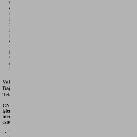
sistemleri
ve
cobot'larla
birlikte
otonom
olarak
çalışır
ve
örneğin
intralojistikte
ayıklama
süreçlerini
devralır
Vakumlu
Bağlama
Teknolojisi
CNC
işleme
merkezlerinin
esnekleştirilmesi
Vakum