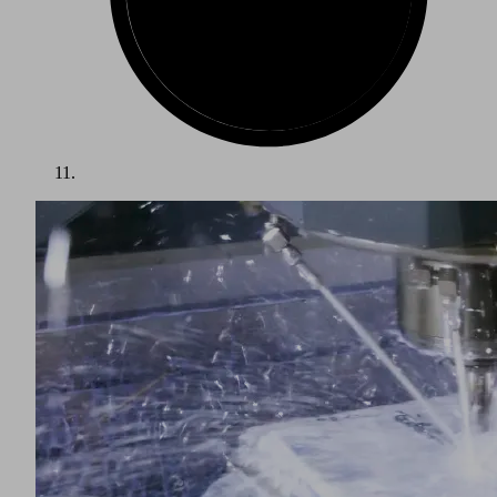
Otomasyon İçin Vakum Teknolojisi
Hızlı döngü süreleri ve yüksek operasyonel güvenilirlik,
metal ve metal levhaların otomatik olarak taşınması için çok
önemlidir. Schmalz'ın vakum teknolojisi, örneğin pres
hatlarını birbirine bağlamak için portallarda ve robotlarda bir
tutucu sistem olarak kullanılır. Kavrama çözümü, çok çeşitli
ayrı vakum bileşenleri ile ayrı ayrı yapılandırılabilir ve
tasarlanabilir veya belirli bir uygulama için bağlanmaya hazır
bir kavrama sistemi olarak satın alınabilir.