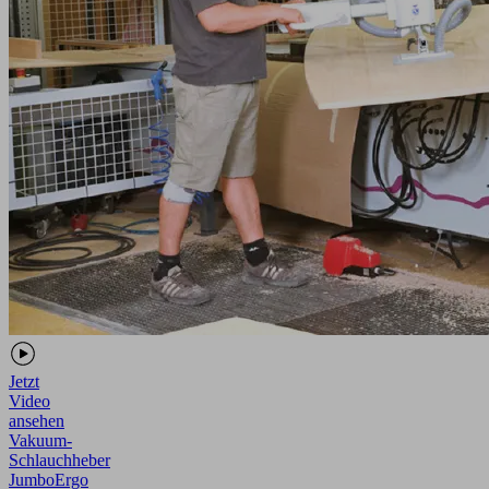
Jetzt
Video
ansehen
Vakuum-
Schlauchheber
JumboErgo