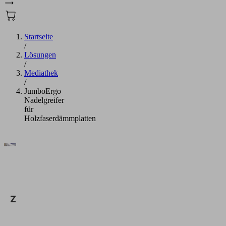
Startseite
/
Lösungen
/
Mediathek
/
JumboErgo
Nadelgreifer
für
Holzfaserdämmplatten
Wir
benötigen
Ihre
Zustimmung,
um den
Vimeo-