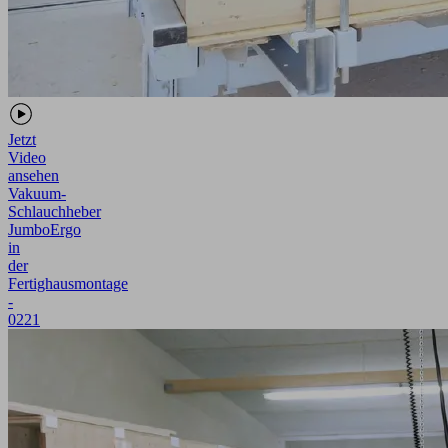
Jetzt
Video
ansehen
Vakuum-
Schlauchheber
JumboErgo
in
der
Fertighausmontage
-
0221