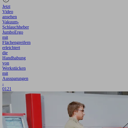
Jetzt
Video
ansehen
Vakuum-
Schlauchheber
JumboErgo
mit
Flächengreifern
erleichtert
die
Handhabung
von
Werkstücken
mit
Aussparungen
-
0121