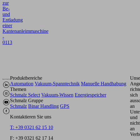
zur
Be-
und
Entladung
einer
Kantenanleimmaschine
-
0113
Produktbereiche
Unse
Automation
Vakuum-Spanntechnik
Manuelle Handhabung
Ange
Themen
richt
Schmalz Select
Vakuum-Wissen
Energiespeicher
sich
Schmalz Gruppe
aussc
Schmalz
Binar Handling
GPS
an
Unte
Kontaktieren Sie uns
und
nicht
T: +39 0321 62 15 10
an
Verb
F: +39 0321 62 17 14