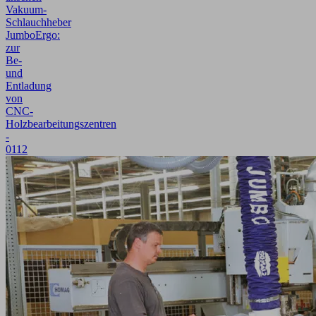
Vakuum-
Schlauchheber
JumboErgo:
zur
Be-
und
Entladung
von
CNC-
Holzbearbeitungszentren
-
0112