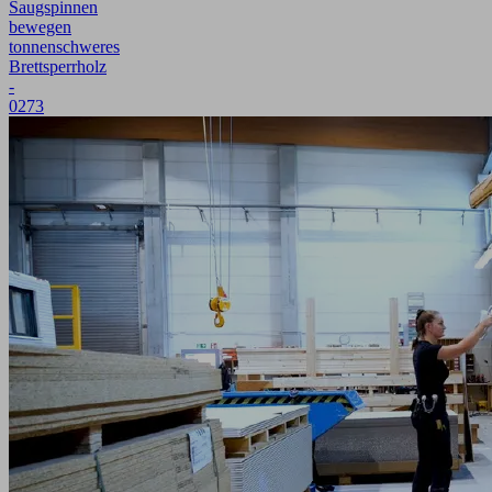
Saugspinnen
bewegen
tonnenschweres
Brettsperrholz
-
0273