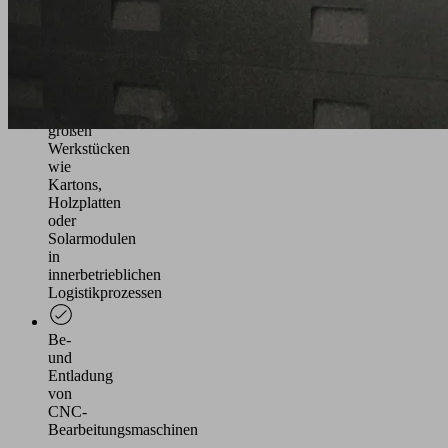
Feinfühlige
und
zielgenaue
Handhabung
von
unterschiedlich
großen
Werkstücken
wie
Kartons,
Holzplatten
oder
Solarmodulen
in
innerbetrieblichen
Logistikprozessen
Be-
und
Entladung
von
CNC-
Bearbeitungsmaschinen