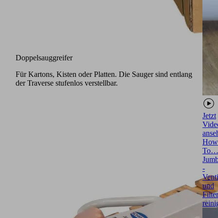
Doppelsauggreifer
Für Kartons, Kisten oder Platten. Die Sauger sind entlang
der Traverse stufenlos verstellbar.
Jetzt
Vide
anse
How
To…
Jum
-
Venti
und
Filte
reini