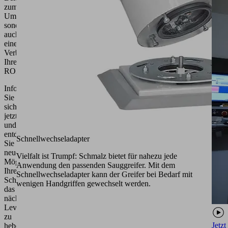
zum
Umweltschutz,
sondern
auch
eine deutliche
Verbesserung
Ihres
ROI.
Informieren
Sie
sich
jetzt
und
entdecken
Schnellwechseladapter
Sie
neue
Vielfalt ist Trumpf: Schmalz bietet für nahezu jede
Möglichkeiten
Anwendung den passenden Sauggreifer. Mit dem
Ihren Vakuum-
Schnellwechseladapter kann der Greifer bei Bedarf mit
Schlauchheber auf
wenigen Handgriffen gewechselt werden.
das
nächste
Level
zu
Jetzt
heben.