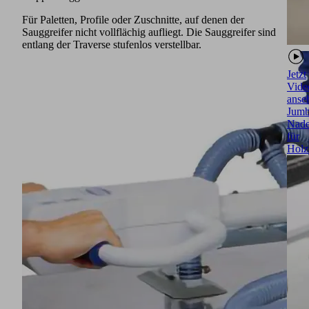
Für Paletten, Profile oder Zuschnitte, auf denen der
Sauggreifer nicht vollflächig aufliegt. Die Sauggreifer sind
entlang der Traverse stufenlos verstellbar.
Jetzt
Vide
anse
Jum
Nade
für
Holz