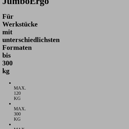
JumboErgo
Für
Werkstücke
mit
unterschiedlichsten
Formaten
bis
300
kg
MAX.
120
KG
MAX.
300
KG