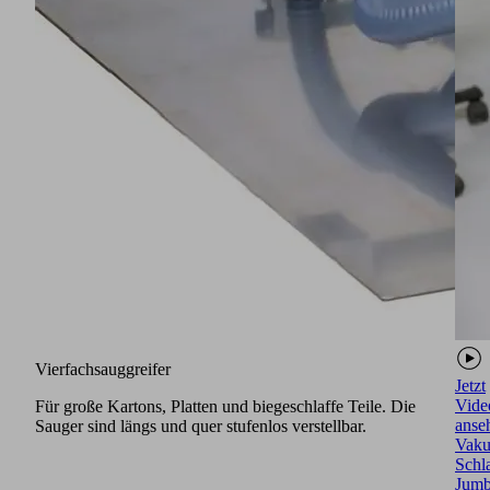
Vierfachsauggreifer
Jetzt
Vide
Für große Kartons, Platten und biegeschlaffe Teile. Die
anse
Sauger sind längs und quer stufenlos verstellbar.
Vak
Schl
Jum