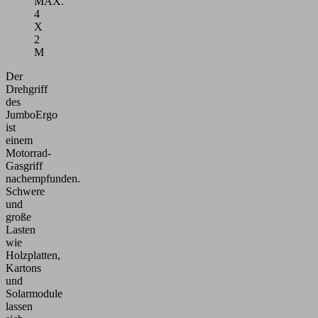
MAX.
4
X
2
M
Der
Drehgriff
des
JumboErgo
ist
einem
Motorrad-
Gasgriff
nachempfunden.
Schwere
und
große
Lasten
wie
Holzplatten,
Kartons
und
Solarmodule
lassen