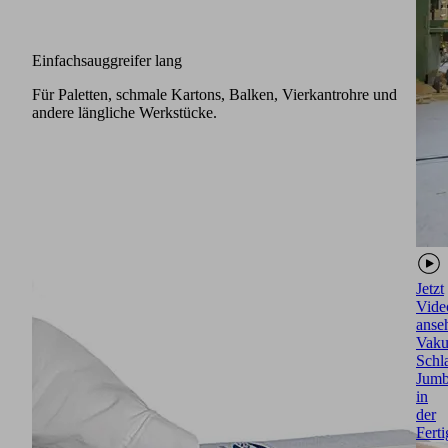
Einfachsauggreifer lang
Für Paletten, schmale Kartons, Balken, Vierkantrohre und
andere längliche Werkstücke.
Jetzt
Vide
anse
Vak
Schl
Jum
in
der
Fert