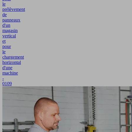
le
prélèvement
de
panneaux
d'un
magasin
vertical
et
pour
le
chargement
horizontal
d'une
machine
-
0109