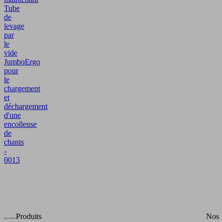
Tube
de
levage
par
le
vide
JumboErgo
pour
le
chargement
et
déchargement
d'une
encolleuse
de
chants
-
0013
Produits
Nos