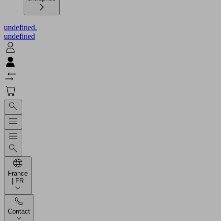
undefined.
undefined
France
| FR
Contact