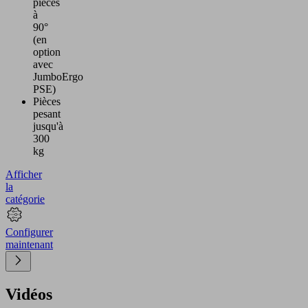
pièces
à
90°
(en
option
avec
JumboErgo
PSE)
Pièces
pesant
jusqu'à
300
kg
Afficher
la
catégorie
Configurer
maintenant
Vidéos