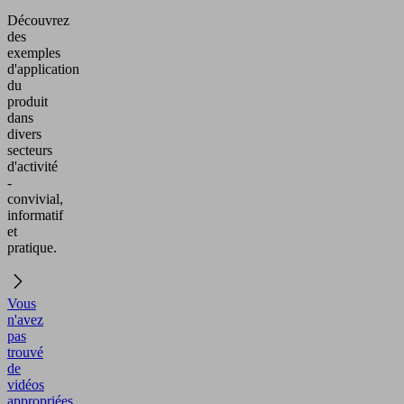
Découvrez
des
exemples
d'application
du
produit
dans
divers
secteurs
d'activité
-
convivial,
informatif
et
pratique.
Vous
n'avez
pas
trouvé
de
vidéos
appropriées