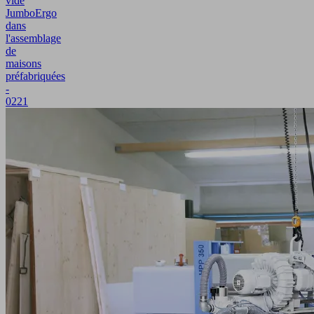
vide
JumboErgo
dans
l'assemblage
de
maisons
préfabriquées
-
0221