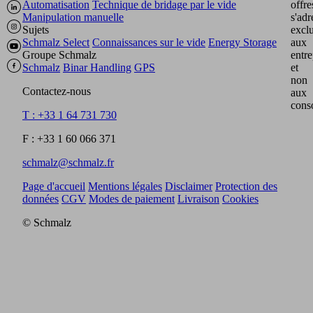
Automatisation
Technique de bridage par le vide
offre
Manipulation manuelle
s'adr
Sujets
excl
Schmalz Select
Connaissances sur le vide
Energy Storage
aux
Groupe Schmalz
entre
Schmalz
Binar Handling
GPS
et
non
Contactez-nous
aux
cons
T : +33 1 64 731 730
F : +33 1 60 066 371
schmalz@schmalz.fr
Page d'accueil
Mentions légales
Disclaimer
Protection des
données
CGV
Modes de paiement
Livraison
Cookies
© Schmalz