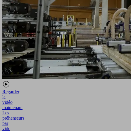
Regarder
la
vidéo
maintenant
Les
préhenseurs
par
vide