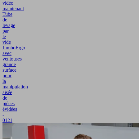
vidéo
maintenant
Tube
de
levage
par
le
vide
JumboErgo
avec
ventouses
grande
surface
pour
la
manipulation
aisée
de
pièces
évidées
-
0121