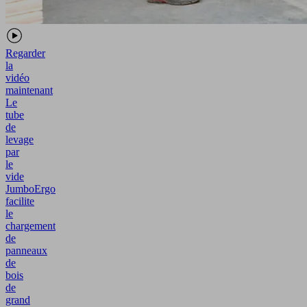
Regarder
la
vidéo
maintenant
Le
tube
de
levage
par
le
vide
JumboErgo
facilite
le
chargement
de
panneaux
de
bois
de
grand