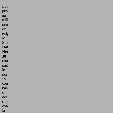
Lorsqu'un
positionnement
au
millimètre
près
est
exigé,
le
Smart
Hoist
Neo
30
complète
parfaitement
le
portefeuille
: sa
commande
basée
sur
des
capteurs
convertit
la