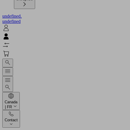
undefined.
undefined
Canada
| FR
Contact