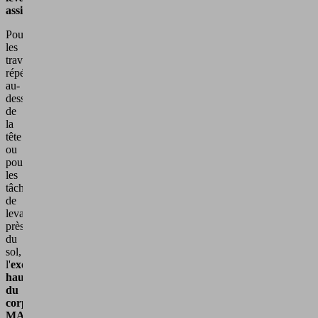
assisté
Pour
les
travaux
répétitifs
au-
dessus
de
la
tête
ou
pour
les
tâches
de
levage
près
du
sol,
l'
exosquelette
haut
du
corps
MATE