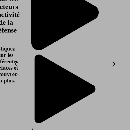
cteurs
activité
de la
éfense
liquez
sur les
fférentes
rfaces et
couvrez-
n plus.