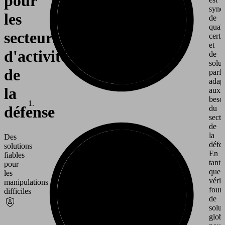
pour
syn
les
de
quali
secteurs
certi
et
d'activité
de
solut
de
parf
adap
la
aux
beso
défense
du
secte
de
la
Des
défe
solutions
En
fiables
tant
pour
que
les
vérit
manipulations
fourn
difficiles
de
solut
globa