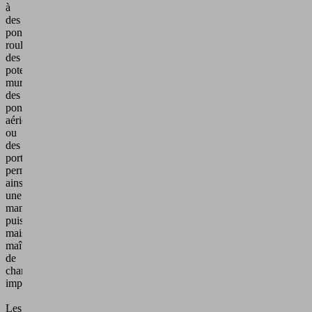
à
des
ponts
roulants,
des
potences
murales,
des
ponts
aériens
ou
des
portiques,
permettant
ainsi
une
manutention
puissante
mais
maîtrisée
de
charges
importantes.
Les