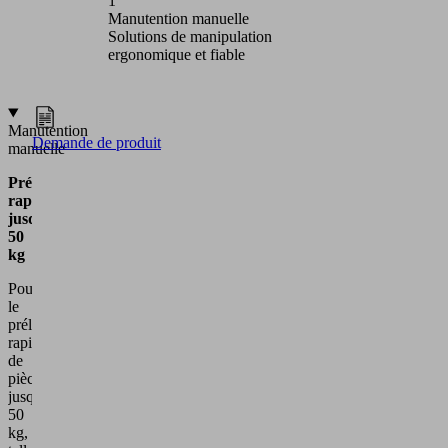
1
2
Manutention manuelle
Manutent
Solutions de manipulation
Solutions
ergonomique et fiable
et automa
Manutention
Demande de produit
manuelle
Prélèvement
rapide
jusqu'à
50
kg
Pour
le
prélèvement
rapide
de
pièces
jusqu'à
50
kg,