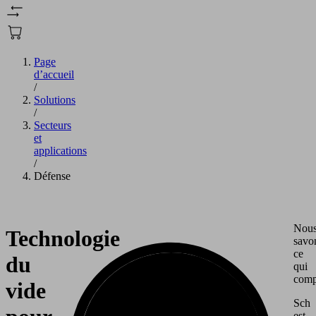
Page
d’accueil
/
Solutions
/
Secteurs
et
applications
/
Défense
Nou
Technologie
savo
ce
du
qui
comp
vide
Schm
est