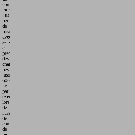
composants
lourds
: ils
permettent
de
positionner
avec
sensibilité
et
précision
des
charges
pesant
jusqu'à
600
kg,
par
exemple
lors
de
l'assemblage
de
composants
de
moteurs