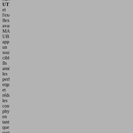
UTB
et
l'exosquelette
flexion
avant
MATE
UBA
apportent
un
soulagement
ciblé.
Ils
améliorent
les
performances
ergonomiques
et
réduisent
les
contraintes
physiques,
en
tant
que
système