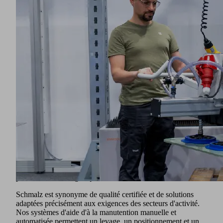
rendement devient un facteur de plus en plus critique. Le
besoin de solutions de manipulation ergonomiques,
modernes et fiables en termes de procédés ne cesse donc de
croître.
Qu'il s'agisse de lourdes plaques d'acier blindé, de plaques
balistiques, de caisses de munitions, de grands composants
structurels, de sections de véhicules soudées, de composants
pour les systèmes de protection ou d'unités d'assemblage
sensibles : Schmalz assure des procédés fluides grâce à des
solutions de manipulation adaptées.
En plus d'un large éventail de géométries de pièces, nous
couvrons également une vaste gamme de matières,
notamment les métaux, la céramique, les polymères et les
matériaux composites tels que le verre blindé, les matériaux
naturels et les fibres tels que le bois et le carton, ainsi que
divers matériaux spéciaux, par exemple les matériaux
fonctionnels pour l'optique ou les semi-conducteurs. Cela
permet d'assurer la sécurité et la stabilité de vos procédés de
production et de logistique.
Schmalz est synonyme de qualité certifiée et de solutions
adaptées précisément aux exigences des secteurs d'activité.
Nos systèmes d'aide d'à la manutention manuelle et
automatisée permettent un levage, un positionnement et un