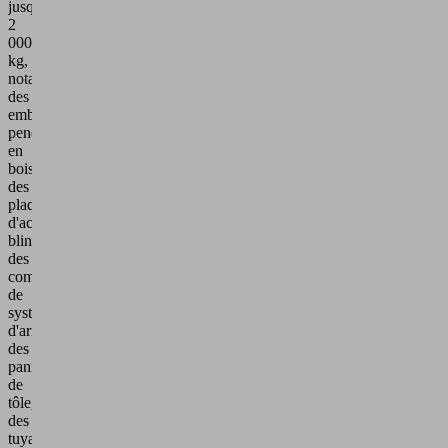
jusqu'à
2
000
kg,
notamment
des
emballages
pendulaires
en
bois,
des
plaques
d'acier
blindées,
des
composants
de
systèmes
d'armes,
des
panneaux
de
tôle,
des
tuyaux