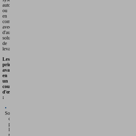
autonome
ou
en
combinaison
avec
d'autres
solutions
de
levage.
Les
principaux
avantages
en
un
coup
d'œil
:
Soutien
ciblé
pour
les
tâches