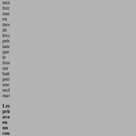
moindre
force
manuelle
en
mouvements
de
levage
précis,
tandis
que
le
fonctionnement
sur
batterie
permet
une
mobilité
maximale.
Les
principaux
avantages
en
un
coup