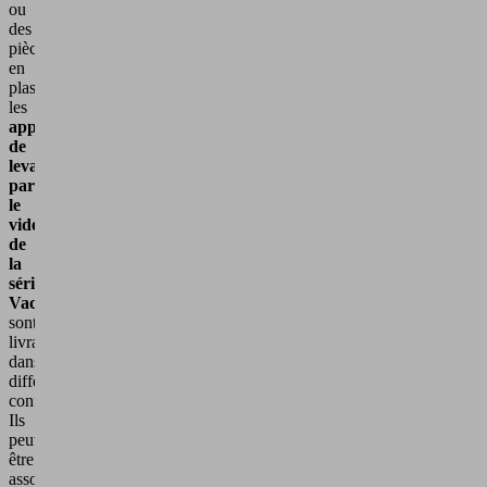
ou
des
pièces
en
plastique,
les
appareils
de
levage
par
le
vide
de
la
série
VacuMaster
sont
livrables
dans
différentes
configurations.
Ils
peuvent
être
associés