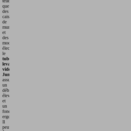
telles
que
des
caisses
de
munitions
et
des
modules
électroniques,
le
tube
levage
vide
JumboFlex
assure
un
débit
élevé
et
un
fonctionnement
ergonomique.
Il
peut