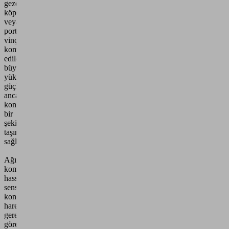
gezer
köprülü
veya
portal
vinçlerle
kombine
edilerek
büyük
yüklerin
güçlü
ancak
kontrollü
bir
şekilde
taşınmasını
sağlar.
Ağır
komponentlerin
hassas,
sensör
kontrollü
hareketini
gerektiren
görevler