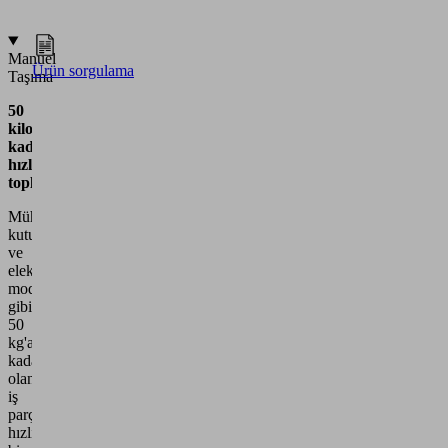
Manuel
Ürün sorgulama
Taşıma
50
kilograma
kadar
hızlı
toplama
Mühimmat
kutuları
ve
elektronik
modüller
gibi
50
kg'a
kadar
olan
iş
parçalarının
hızlı