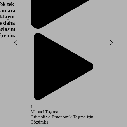
ek tek
lanlara
ıklayın
e daha
azlasını
ğrenin.
1
2
Manuel Taşıma
Otomatik
Güvenli ve Ergonomik Taşıma için
Güvenli v
Çözümler
çözümler