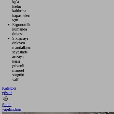
kg'a
kadar
kaldırma
kapasiteleri
için
Ergonomik
kumanda
ünitesi
Sıkışmayı
önleyen
mandallama
sayesinde
arızaya
karşı
güvenli
manuel
sürgülü
valf
Kategori
göster
Şimdi
yapılandırın