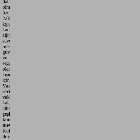
dahil
olmak
üzere
2.000
kg'a
kadar
ağır
savunma
bileşenlerinin
güvenli
ve
ergonomik
olarak
taşınması
için
VacuMaster
serisinden
vakumlu
kaldırma
cihazları
çeşitli
konfigürasyonlarda
mevcuttur
.
Kolon,
duvar,