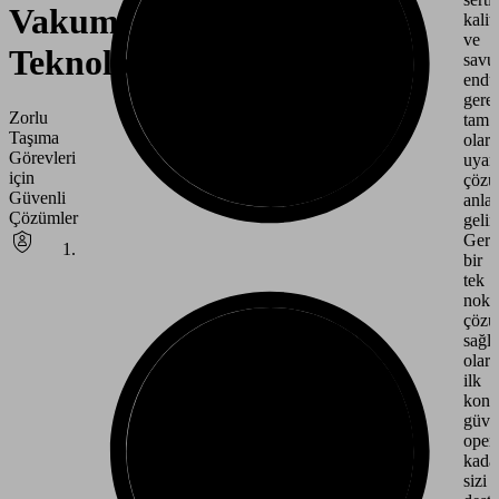
Vakum
kalit
ve
Teknolojisi
savu
endüs
gerek
Zorlu
tam
Taşıma
olar
Görevleri
uyar
için
çözü
Güvenli
anla
Çözümler
gelir.
Gerç
bir
tek
nokt
çöz
sağla
olara
ilk
kons
güve
oper
kada
sizi