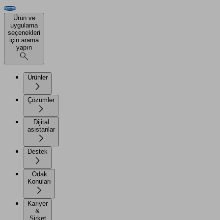
Ürün ve
uygulama
seçenekleri
için arama
yapın
Ürünler
Çözümler
Dijital
asistanlar
Destek
Odak
Konuları
Kariyer
&
Şirket