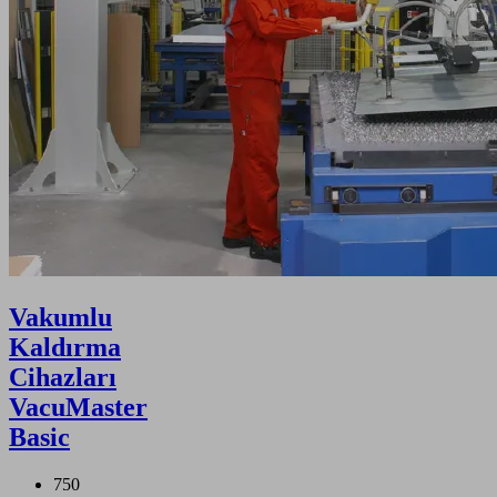
Vakumlu
Kaldırma
Cihazları
VacuMaster
Basic
750