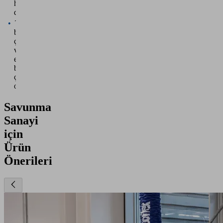
hedeflenmiş
destek
Tek
başına
çözüm
veya
entegre
bir
çözüm
olarak
Savunma
Sanayi
için
Ürün
Önerileri