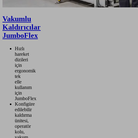
Vakumlu
Kaldırıcılar
JumboFlex
Hızlı
hareket
dizileri
için
ergonomik
tek
elle
kullanım
için
JumboFlex
Konfigüre
edilebilir
kaldırma
ünitesi,
operatör
kolu,
vakum