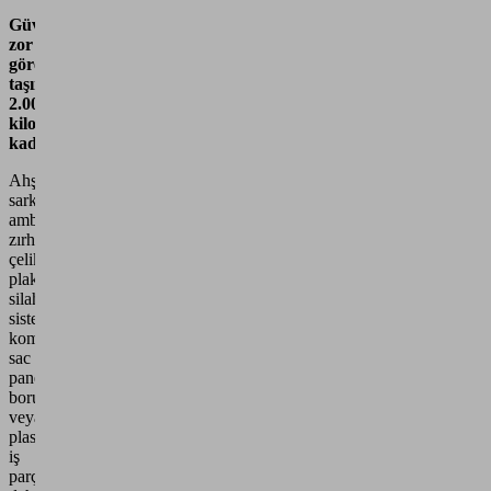
Güvenli
zor
görev
taşıma
2.000
kilograma
kadar
Ahşap
sarkaçlı
ambalajlar,
zırhlı
çelik
plakalar,
silah
sistemi
komponentleri,
sac
paneller,
borular
veya
plastik
iş
parçaları