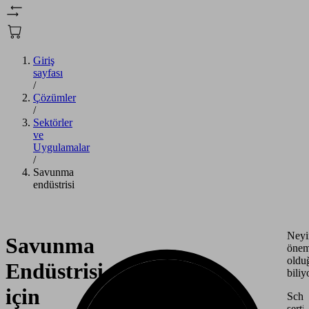
Giriş
sayfası
/
Çözümler
/
Sektörler
ve
Uygulamalar
/
Savunma
endüstrisi
Neyi
Savunma
önem
oldu
Endüstrisi
biliy
için
Schm
sertif