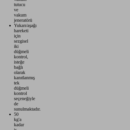
tutucu
ve
vakum
jeneratörü
Yukarı/aşağı
hareketi
için
sezgisel
iki
düğmeli
kontrol,
isteğe
bağlı
olarak
kanıtlanmış
tek
düğmeli
kontrol
seçeneğiyle
de
sunulmaktadır.
50
kg'a
kadar
iş