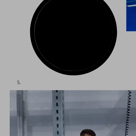
Savunma sanayisinde imalat süreçleri; güvenlik, hassasiyet
ve kalite açısından en yüksek standartları gerektirir. Sipariş