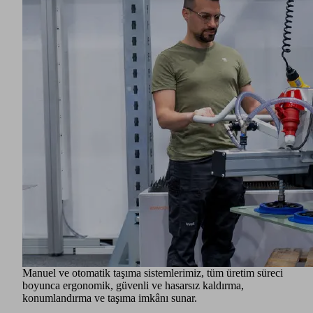
hacimleri arttıkça, verimlilik de kritik bir başarı faktörü
haline gelmektedir. Buna bağlı olarak; modern, ergonomik
ve süreç güvenilirliği yüksek taşıma çözümlerine duyulan
ihtiyaç her geçen gün artıyor
İster ağır zırhlı çelik levhalar, balistik saclar ve mühimmat
kutuları, ister büyük yapısal bileşenler, kaynaklı araç
bölümleri, koruma sistemleri parçaları veya hassas montaj
grupları olsun: Schmalz, amaca yönelik taşıma çözümleriyle
süreçlerin sorunsuz ilerlemesini sağlar.
Çok çeşitli iş parçası geometrilerine ek olarak, metaller,
seramikler, polimerler ve zırhlı cam gibi kompozit
malzemeler, ahşap ve karton gibi doğal ve fiber
malzemelerin yanı sıra optik veya yarı iletken fonksiyonel
malzemeler gibi çeşitli özel malzemeler de dahil olmak üzere
geniş bir malzeme yelpazesini kapsıyoruz. Bu, üretim ve
lojistik işlemlerinizin güvenli ve istikrarlı bir şekilde devam
etmesini sağlar.
Schmalz, sertifikalı kalite ve tam olarak sektörün
gerekliliklerine göre uyarlanmış çözümler anlamına gelir.
Manuel ve otomatik taşıma sistemlerimiz, tüm üretim süreci
boyunca ergonomik, güvenli ve hasarsız kaldırma,
konumlandırma ve taşıma imkânı sunar.