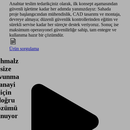
Anahtar teslim tedarikçiniz olarak, ilk konsept aşamasından
güvenli işletime kadar her adımda yanınızdayız: Sahada
proje başlangıcından mühendislik, CAD tasarımı ve montaja,
devreye almaya; düzenli güvenlik kontrollerinden eğitim ve
sürekli servise kadar her süreçte destek veriyoruz. Sonuç ise
maksimum operasyonel güvenilirliğe sahip, tam entegre ve
kullanıma hazır bir çözümdür.
Ürün sorgulama
chmalz
size
avunma
anayi
için
doğru
özümü
unuyor