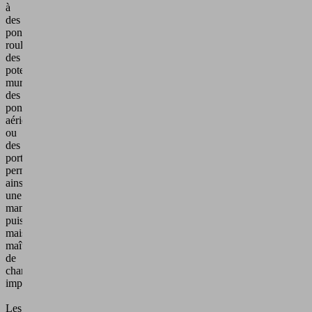
à
des
ponts
roulants,
des
potences
murales,
des
ponts
aériens
ou
des
portiques,
permettant
ainsi
une
manutention
puissante
mais
maîtrisée
de
charges
importantes.
Les