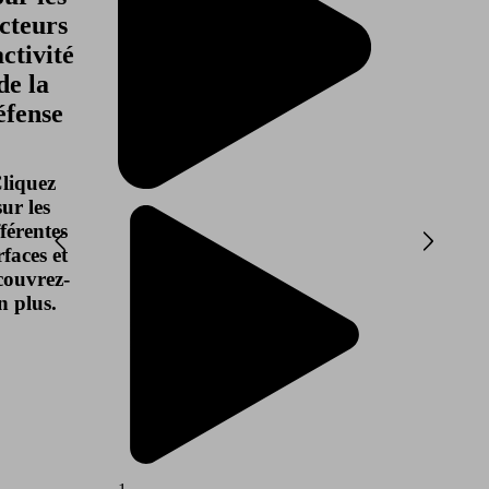
cteurs
activité
de la
éfense
liquez
sur les
fférentes
rfaces et
couvrez-
n plus.