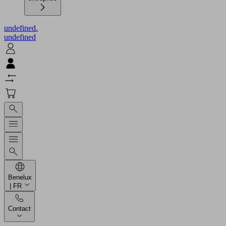
undefined.
undefined
Benelux
| FR
Contact