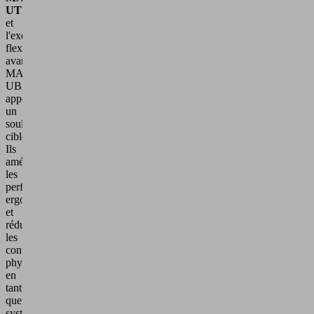
UTB
et
l'exosquelette
flexion
avant
MATE
UBA
apportent
un
soulagement
ciblé.
Ils
améliorent
les
performances
ergonomiques
et
réduisent
les
contraintes
physiques,
en
tant
que
système