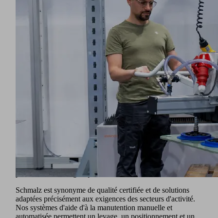
rendement devient un facteur de plus en plus critique. Le
besoin de solutions de manipulation ergonomiques,
modernes et fiables en termes de procédés ne cesse donc de
croître.
Qu'il s'agisse de lourdes plaques d'acier blindé, de plaques
balistiques, de caisses de munitions, de grands composants
structurels, de sections de véhicules soudées, de composants
pour les systèmes de protection ou d'unités d'assemblage
sensibles : Schmalz assure des procédés fluides grâce à des
solutions de manipulation adaptées.
En plus d'un large éventail de géométries de pièces, nous
couvrons également une vaste gamme de matières,
notamment les métaux, la céramique, les polymères et les
matériaux composites tels que le verre blindé, les matériaux
naturels et les fibres tels que le bois et le carton, ainsi que
divers matériaux spéciaux, par exemple les matériaux
fonctionnels pour l'optique ou les semi-conducteurs. Cela
permet d'assurer la sécurité et la stabilité de vos procédés de
production et de logistique.
Schmalz est synonyme de qualité certifiée et de solutions
adaptées précisément aux exigences des secteurs d'activité.
Nos systèmes d'aide d'à la manutention manuelle et
automatisée permettent un levage, un positionnement et un