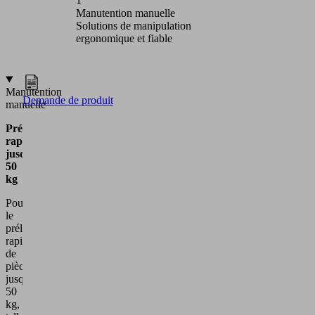
1
2
Manutention manuelle
Manutent
Solutions de manipulation
Solutions
ergonomique et fiable
et automa
Manutention
Demande de produit
manuelle
Prélèvement
rapide
jusqu'à
50
kg
Pour
le
prélèvement
rapide
de
pièces
jusqu'à
50
kg,