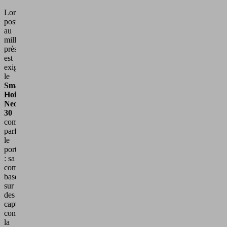
Lorsqu'un
positionnement
au
millimètre
près
est
exigé,
le
Smart
Hoist
Neo
30
complète
parfaitement
le
portefeuille
: sa
commande
basée
sur
des
capteurs
convertit
la