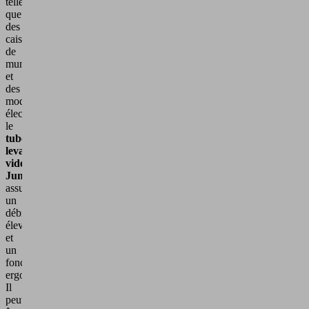
telles
que
des
caisses
de
munitions
et
des
modules
électroniques,
le
tube
levage
vide
JumboFlex
assure
un
débit
élevé
et
un
fonctionnement
ergonomique.
Il
peut