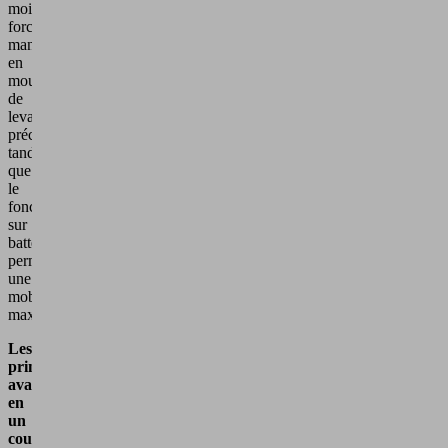
moindre
force
manuelle
en
mouvements
de
levage
précis,
tandis
que
le
fonctionnement
sur
batterie
permet
une
mobilité
maximale.
Les
principaux
avantages
en
un
coup