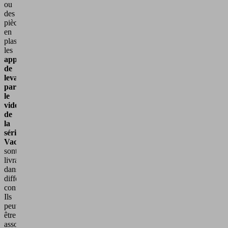
ou
des
pièces
en
plastique,
les
appareils
de
levage
par
le
vide
de
la
série
VacuMaster
sont
livrables
dans
différentes
configurations.
Ils
peuvent
être
associés