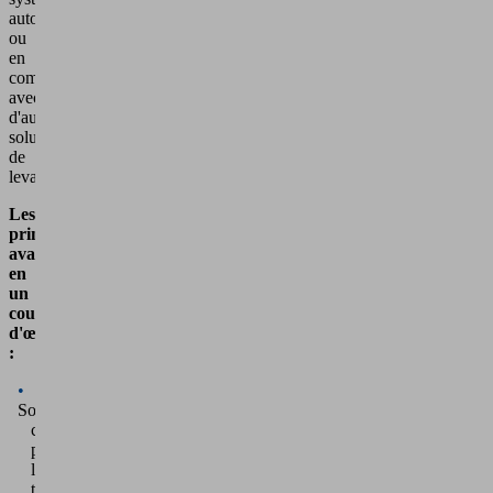
autonome
ou
en
combinaison
avec
d'autres
solutions
de
levage.
Les
principaux
avantages
en
un
coup
d'œil
:
Soutien
ciblé
pour
les
tâches