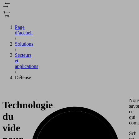
Page
d’accueil
/
Solutions
/
Secteurs
et
applications
/
Défense
Nou
Technologie
savo
ce
du
qui
comp
vide
Schm
est