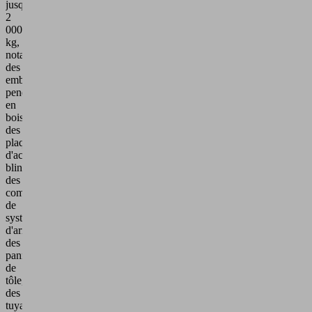
jusqu'à
2
000
kg,
notamment
des
emballages
pendulaires
en
bois,
des
plaques
d'acier
blindées,
des
composants
de
systèmes
d'armes,
des
panneaux
de
tôle,
des
tuyaux