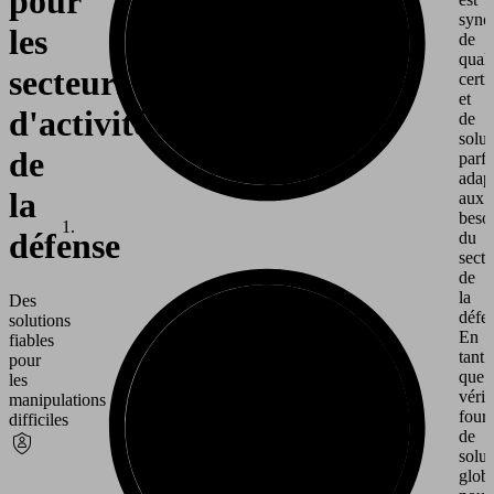
pour
syn
les
de
quali
secteurs
certi
et
d'activité
de
solut
de
parf
adap
la
aux
beso
défense
du
secte
de
la
Des
défe
solutions
En
fiables
tant
pour
que
les
vérit
manipulations
fourn
difficiles
de
solut
globa