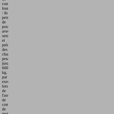
composants
lourds
: ils
permettent
de
positionner
avec
sensibilité
et
précision
des
charges
pesant
jusqu'à
600
kg,
par
exemple
lors
de
l'assemblage
de
composants
de
moteurs