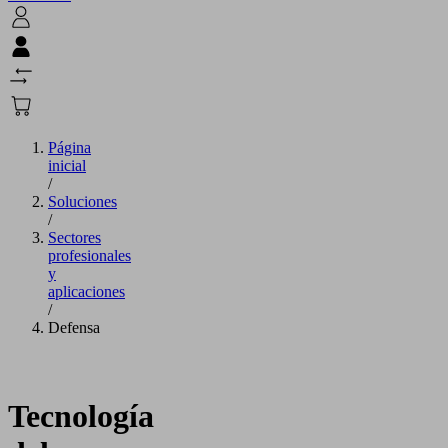
Página
inicial
/
Soluciones
/
Sectores
profesionales
y
aplicaciones
/
Defensa
Tecnología