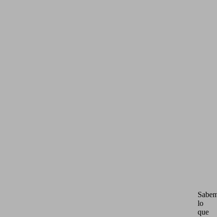
Sabe
lo
que