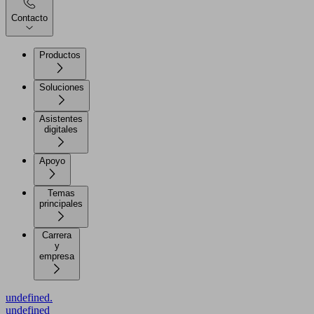
Contacto
Productos
Soluciones
Asistentes
digitales
Apoyo
Temas
principales
Carrera
y
empresa
undefined.
undefined