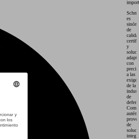
import
Schma
es
sinón
de
calida
certif
y
soluci
adapt
con
precis
a las
exigen
de la
indust
de
defens
Como
autént
prove
de
soluci
integr