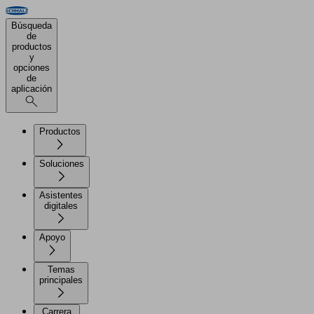
Búsqueda
de
productos
y
opciones
de
aplicación
Productos
Soluciones
Asistentes
digitales
Apoyo
Temas
principales
Carrera