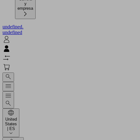
y
empresa
undefined.
undefined
United
States
| ES