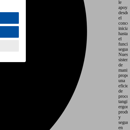
le
apoya
desde
el
conce
inicial
hasta
el
funci
seguro
Nuest
sistem
de
manip
propo
una
eficie
de
proce
tangib
ergon
produ
y
segur
en