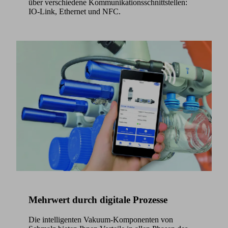
dafür.
über verschiedene Kommunikationsschnittstellen:
Management
IO-Link, Ethernet und NFC.
Platform
Mehrwert durch digitale Prozesse
Die intelligenten Vakuum-Komponenten von