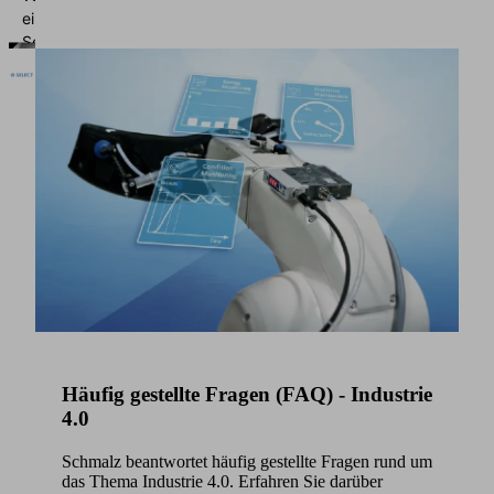
einen
Service
eines
Drittanbieters,
um
Videoinhalte
Vorzugsprogramm
einzubetten.
Schmalz
Dieser
Select
Service
kann
Alles
Daten
da.
zu
Alles
Ihren
passt.
Alles
Aktivitäten
klar
.
Mit
sammeln.
dem
Bitte
Select
lesen
Häufig gestellte Fragen (FAQ) - Industrie
Portfolio
Sie
4.0
setzen
die
Sie
auf
Details
Schmalz beantwortet häufig gestellte Fragen rund um
bewährte
durch
das Thema Industrie 4.0. Erfahren Sie darüber