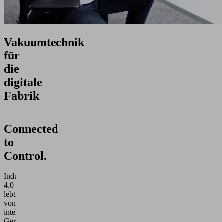
Vakuumtechnik
für
die
digitale
Fabrik
Connected
to
Control.
Industrie
4.0
lebt
von
intelligenten
Geräten,