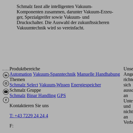
Schmalz fasst alle intel­ligenten Vakuum-
Komponenten zusammen, darunter Vakuum-Erzeu­
ger, Spezialgreifer sowie Vakuum- und
Druckschalter. Die Auswahl der zukunftssicheren
Vakuumtechnik wird so vereinfacht.
Produktbereiche
Unse
Automation
Vakuum-Spanntechnik
Manuelle Handhabung
Ange
Themen
richt
Schmalz Select
Vakuum-Wissen
Energiespeicher
sich
Schmalz Gruppe
aussc
Schmalz
Binar Handling
GPS
an
Unte
Kontaktieren Sie uns
und
nicht
T: +43 7229 24 24 4
an
Verb
F: