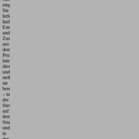
eingebunden.
Sie
liefern
laufend
Energie-
und
Zustandsdaten
aus
dem
Prozess,
interpretieren
diese
und
stellen
sie
bereit
– in
der
Steuerung,
auf
dem
Smartphone
und
in
der