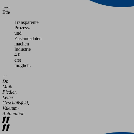
Link
und
Ethernet.
Transparente
Prozess-
und
Zustandsdaten
machen
Industrie
4.0
erst
möglich.
∼
Dr.
Maik
Fiedler,
Leiter
Geschäftsfeld,
Vakuum-
Automation