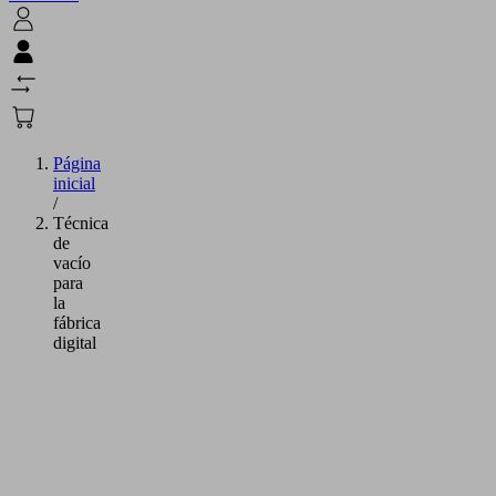
Página
inicial
/
Técnica
de
vacío
para
la
fábrica
digital