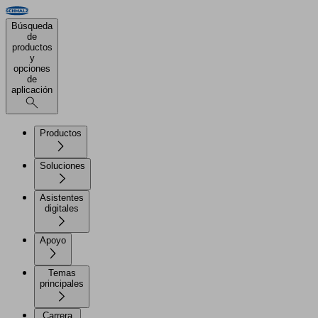
Búsqueda
de
productos
y
opciones
de
aplicación
Productos
Soluciones
Asistentes
digitales
Apoyo
Temas
principales
Carrera