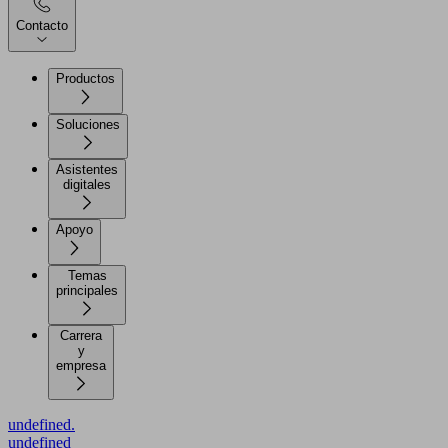
Contacto
Productos
Soluciones
Asistentes
digitales
Apoyo
Temas
principales
Carrera
y
empresa
undefined.
undefined