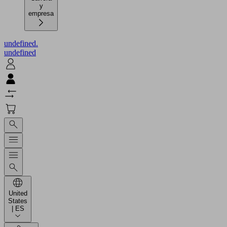
y
empresa
undefined.
undefined
United
States
| ES