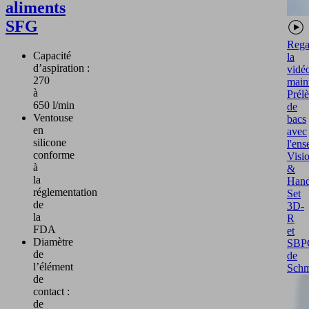
aliments
SFG
Rega
Capacité
la
d’aspiration :
vidé
270
main
à
Prél
650 l/min
de
Ventouse
bacs
en
avec
silicone
l'en
conforme
Visi
à
&
la
Hand
réglementation
Set
de
3D-
la
R
FDA
et
Diamètre
SBP
de
de
l’élément
Schm
de
contact :
de