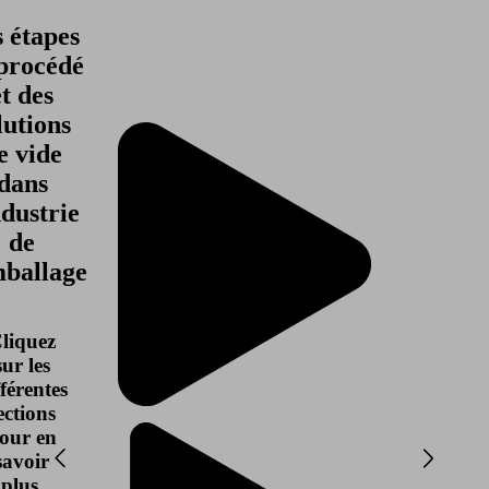
 étapes
procédé
et des
lutions
e vide
dans
ndustrie
de
mballage
liquez
sur les
fférentes
ections
our en
savoir
plus.