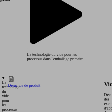
1
2
La technologie du vide pour les
La techno
processus dans l'emballage primaire
processus
secondai
La
Vi
Demande de produit
technologie
du
Déco
vide
des
pour
exem
les
d'app
processus