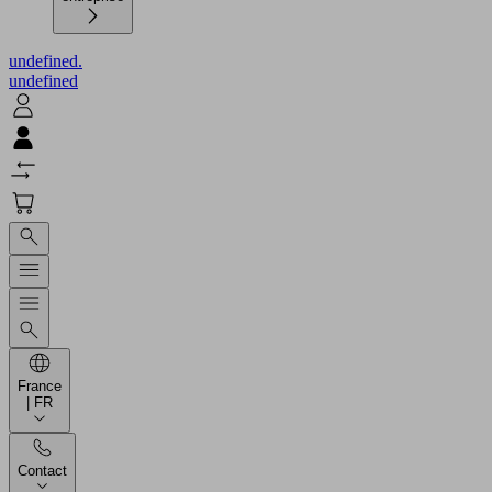
undefined.
undefined
France
| FR
Contact