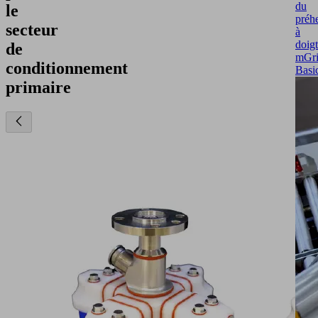
du
le
préh
secteur
à
doigt
de
mGr
conditionnement
Basi
primaire