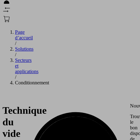
Page
d’accueil
/
Solutions
/
Secteurs
et
applications
/
Conditionnement
Nou
Technique
Trou
du
le
bon
vide
dispo
de