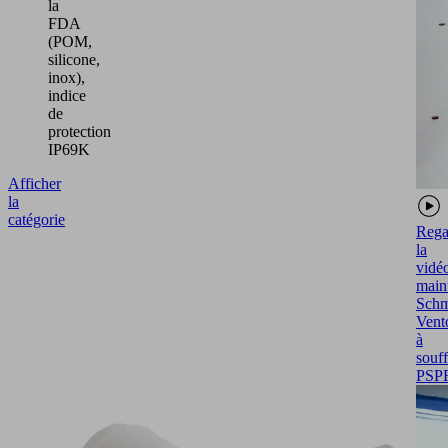
la
FDA
(POM,
silicone,
inox),
indice
de
protection
IP69K
Afficher
la
catégorie
Rega
la
vidé
main
Schm
Vent
à
souff
PSP