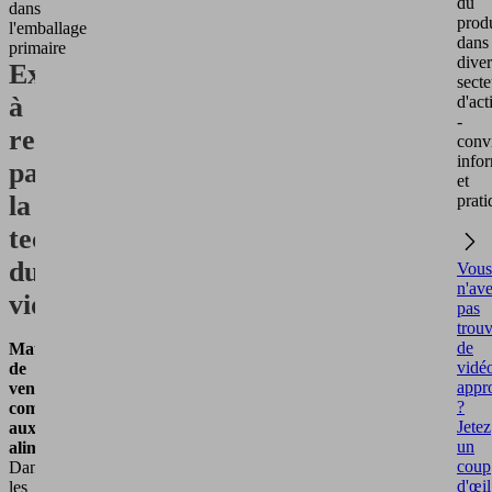
du
dans
prod
l'emballage
dans
primaire
diver
Exigences
secte
à
d'act
-
remplir
convi
infor
par
et
la
prati
technologie
du
Vous
n'av
vide
pas
trou
de
Matières
vidé
de
appr
ventouses
?
compatibles
Jetez
aux
un
aliments
coup
Dans
d'œil
les