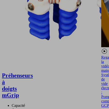
Rega
la
vidé
main
Préhenseurs
Syst
de
à
vide
doigts
élect
:
mGrip
Pom
comp
Capacité
GCP