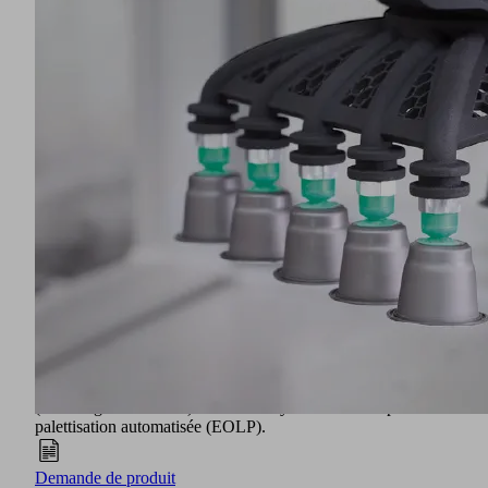
en même temps protégé contre les risques de dégradation ou
de contamination. La plus grande influence dans ce cadre est
celle de l'industrie pharmaceutique et des aliments et donc,
en fin de compte, celle du consommateur.
En même temps, les produits emballés ont eux aussi des
exigences très variées en termes de matière d'emballage.
Solides, liquides ou en poudre, les produits emballés
nécessitent des emballages individuels tels que bouteilles,
tubes, seaux, cartons ou blister. Les exigences à satisfaire par
les matières, les machines et les technologies de l'industrie de
l'emballage sont donc très diverses.
Les procédés de conditionnement sont généralement divisés
en emballage primaire, secondaire et palettisation de fin de
ligne. La technologie du vide de Schmalz est utilisée dans
tous les domaines de l'industrie de l'emballage : par exemple
comme ventouses pour insérer des chocolats dans des
plateaux (emballage primaire), comme effecteur terminal
compact pour le transport de sachets remplis vers un carton
(emballage secondaire) ou comme système de vide pour
palettisation automatisée (EOLP).
Demande de produit