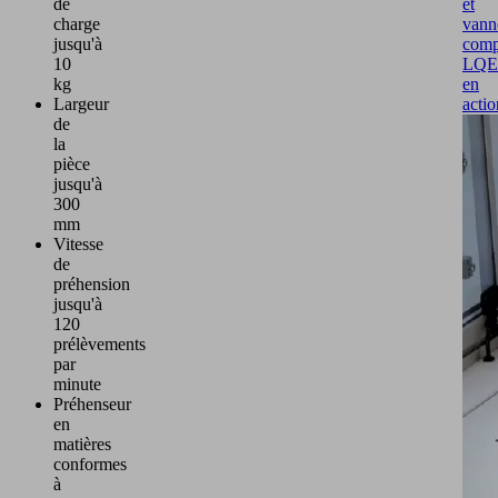
de
et
charge
vann
jusqu'à
comp
10
LQE
kg
en
Largeur
actio
de
la
pièce
jusqu'à
300
mm
Vitesse
de
préhension
jusqu'à
120
prélèvements
par
minute
Préhenseur
en
matières
conformes
à