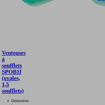
Ventouses
à
soufflets
SPOB1f
(ovales,
1,5
soufflets)
Dimensions
: