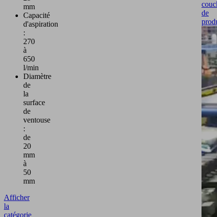
couc
mm
de
Capacité
produ
d'aspiration
:
270
à
650
l/min
Diamètre
de
la
surface
de
ventouse
:
de
20
mm
à
50
mm
Afficher
la
catégorie