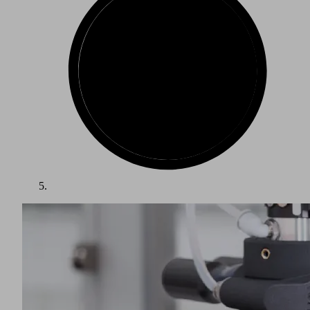
Le secteur du conditionnement est l'un des grands marchés
de croissance mondiaux. Les produits emballés tels que les
aliments ou autres produits de consommation nécessitent des
conditionnements très divers. Le produit être bien présenté et