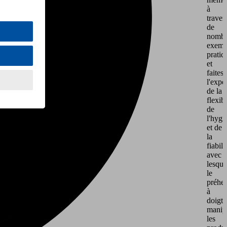
à
traver
de
nombr
exemp
pratiq
et
faites
l'expé
de la
flexibi
de
l'hygi
et de
la
fiabili
avec
lesque
le
préhe
à
doigts
manip
les