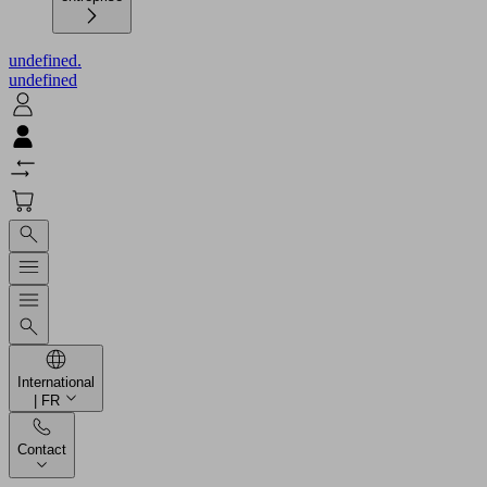
undefined.
undefined
International
| FR
Contact